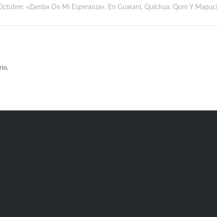
Octubre: «Zamba De Mi Esperanza», En Guaraní, Quichua, Qom Y Mapuc
io.