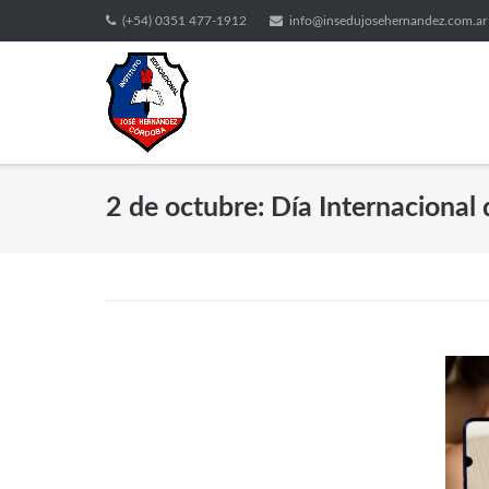
(+54) 0351 477-1912
info@insedujosehernandez.com.ar
2 de octubre: Día Internacional 