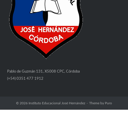
Pablo de Guzmán 131, X5008 CPC, Córdoba
(+54) 0351 477 1912
© 2026
Instituto Educacional José Hernández
Theme by
Puro