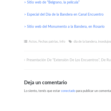
> Sitio web de “Belgrano, la película”
> Especial del Día de la Bandera en Canal Encuentro
> Sitio web del Monumento a la Bandera, en Rosario
Actos
,
Fechas patrias
,
Info
dia de la bandera
,
insedujo
Presentación De “Extensión De Los Encuentros”, De Ru
Deja un comentario
Lo siento, tenés que estar
conectado
para publicar un comentar