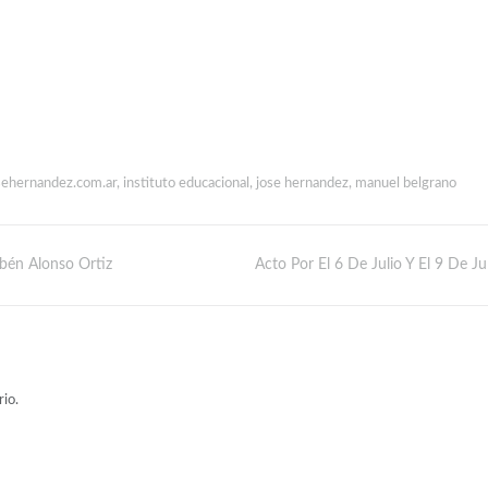
sehernandez.com.ar
,
instituto educacional
,
jose hernandez
,
manuel belgrano
bén Alonso Ortiz
Acto Por El 6 De Julio Y El 9 De Ju
io.