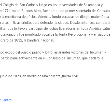
el Colegio de San Carlos y luego en las universidades de Salamanca y
 en 1794, ya en Buenos Aires, fue nombrado primer secretario del Consula
e la enseñanza de oficios. Además, fundó escuelas de dibujo, matemática
 a las milicias criollas para defender la ciudad. Desde entonces, compart
litar que lo llevó a participar de luchas liberadoras en toda América Latin
otagónico y fue nombrado vocal de la Junta Revolucionaria y enviado d
ebrero de 1812, la bandera nacional.
oico éxodo del pueblo jujeño y logró las grandes victorias de Tucumán –
participaría activamente en el Congreso de Tucumán, que declaró la
nio de 1820, en medio de una cruenta guerra civil..
ncuentro