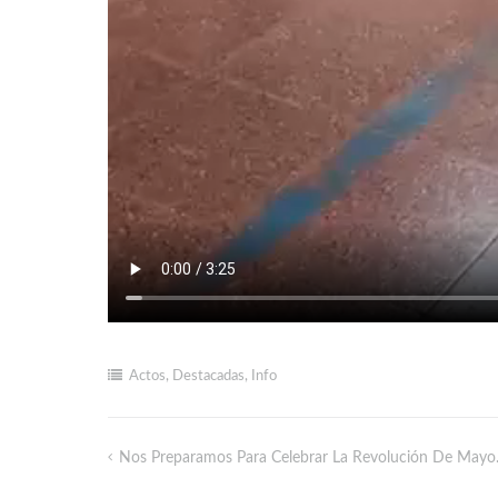
Actos
,
Destacadas
,
Info
Nos Preparamos Para Celebrar La Revolución De Mayo