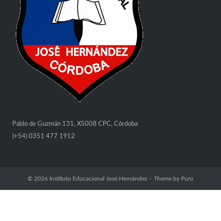
Pablo de Guzmán 131, X5008 CPC, Córdoba
(+54) 0351 477 1912
© 2026
Instituto Educacional José Hernández
Theme by
Puro