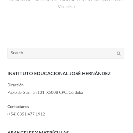
Alumnos De Primer Año Se Lucieron Con Sus Trabajos En Artes
Visuales
INSTITUTO EDUCACIONAL JOSÉ HERNÁNDEZ
Dirección
Pablo de Guzmán 131, X5008 CPC, Córdoba
Contactanos
(+54) 0351 477 1912
ARANCELES Y MATRÍCULAS