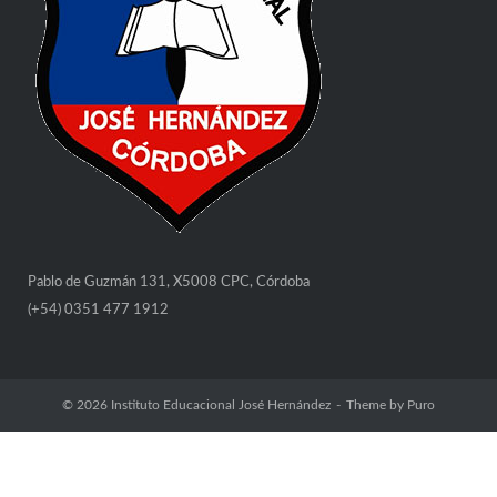
Pablo de Guzmán 131, X5008 CPC, Córdoba
(+54) 0351 477 1912
© 2026
Instituto Educacional José Hernández
Theme by
Puro