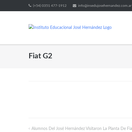
(+54) 0351 477-1912
info@insedujosehernandez.com.ar
Fiat G2
Alumnos Del José Hernández Visitaron La Planta De Fi