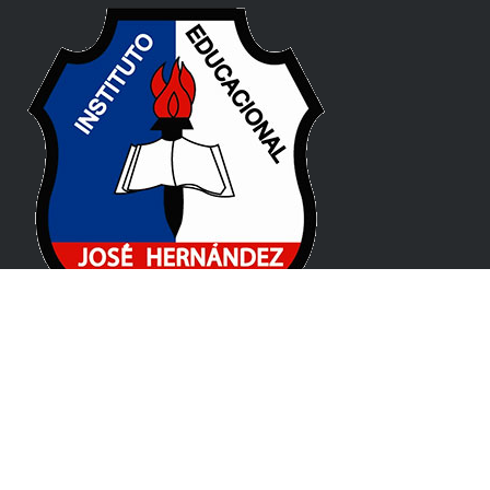
Pablo de Guzmán 131, X5008 CPC, Córdoba
(+54) 0351 477 1912