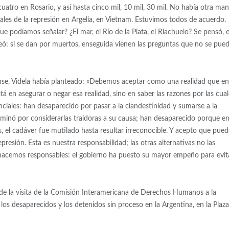
atro en Rosario, y así hasta cinco mil, 10 mil, 30 mil. No había otra man
les de la represión en Argelia, en Vietnam. Estuvimos todos de acuerdo.
e podíamos señalar? ¿El mar, el Río de la Plata, el Riachuelo? Se pensó, 
teó: si se dan por muertos, enseguida vienen las preguntas que no se pue
nse, Videla había planteado: «Debemos aceptar como una realidad que en
 en asegurar o negar esa realidad, sino en saber las razones por las cual
ciales: han desaparecido por pasar a la clandestinidad y sumarse a la
iminó por considerarlas traidoras a su causa; han desaparecido porque e
 el cadáver fue mutilado hasta resultar irreconocible. Y acepto que pued
esión. Esta es nuestra responsabilidad; las otras alternativas no las
 hacemos responsables: el gobierno ha puesto su mayor empeño para evit
e la visita de la Comisión Interamericana de Derechos Humanos a la
 los desaparecidos y los detenidos sin proceso en la Argentina, en la Plaz