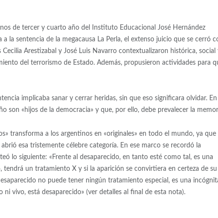
mnos de tercer y cuarto año del Instituto Educacional José Hernández
a a la sentencia de la megacausa La Perla, el extenso juicio que se cerró c
ecilia Arestizabal y José Luis Navarro contextualizaron histórica, social 
amiento del terrorismo de Estado. Además, propusieron actividades para q
tencia implicaba sanar y cerrar heridas, sin que eso significara olvidar. En 
ño son «hijos de la democracia» y que, por ello, debe prevalecer la memor
» transforma a los argentinos en «originales» en todo el mundo, ya que 
6 abrió esa tristemente célebre categoría. En ese marco se recordó la
nteó lo siguiente: «Frente al desaparecido, en tanto esté como tal, es una
 tendrá un tratamiento X y si la aparición se convirtiera en certeza de su
 desaparecido no puede tener ningún tratamiento especial, es una incógnit
i vivo, está desaparecido» (ver detalles al final de esta nota).