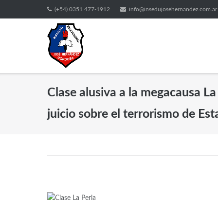
(+54) 0351 477-1912
info@insedujosehernandez.com.ar
Clase alusiva a la megacausa La P
juicio sobre el terrorismo de E