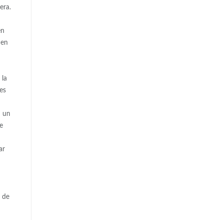
era.
en
den
 la
es
n un
e
ar
a de