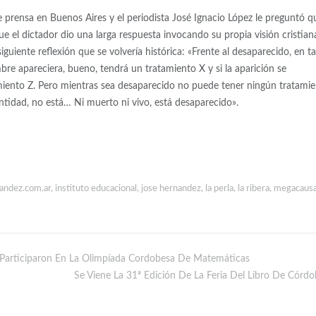
 prensa en Buenos Aires y el periodista José Ignacio López le preguntó q
ue el dictador dio una larga respuesta invocando su propia visión cristian
guiente reflexión que se volvería histórica: «Frente al desaparecido, en t
mbre apareciera, bueno, tendrá un tratamiento X y si la aparición se
tamiento Z. Pero mientras sea desaparecido no puede tener ningún tratami
entidad, no está… Ni muerto ni vivo, está desaparecido».
andez.com.ar
,
instituto educacional
,
jose hernandez
,
la perla
,
la ribera
,
megacaus
 Participaron En La Olimpíada Cordobesa De Matemáticas
Se Viene La 31ª Edición De La Feria Del Libro De Córdo