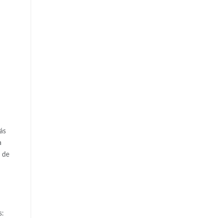
ás
a
n de
s: