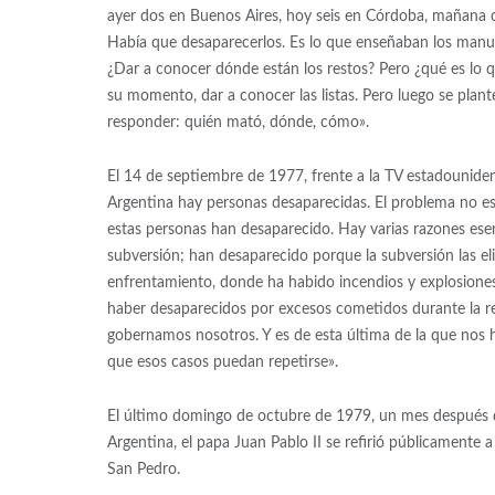
ayer dos en Buenos Aires, hoy seis en Córdoba, mañana cu
Había que desaparecerlos. Es lo que enseñaban los manua
¿Dar a conocer dónde están los restos? Pero ¿qué es lo qu
su momento, dar a conocer las listas. Pero luego se plan
responder: quién mató, dónde, cómo».
El 14 de septiembre de 1977, frente a la TV estadounide
Argentina hay personas desaparecidas. El problema no está
estas personas han desaparecido. Hay varias razones esen
subversión; han desaparecido porque la subversión las el
enfrentamiento, donde ha habido incendios y explosiones,
haber desaparecidos por excesos cometidos durante la repr
gobernamos nosotros. Y es de esta última de la que nos
que esos casos puedan repetirse».
El último domingo de octubre de 1979, un mes después d
Argentina, el papa Juan Pablo II se refirió públicamente a
San Pedro.