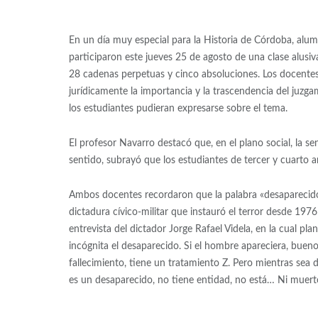
En un día muy especial para la Historia de Córdoba, alu
participaron este jueves 25 de agosto de una clase alusiv
28 cadenas perpetuas y cinco absoluciones. Los docentes C
jurídicamente la importancia y la trascendencia del juzg
los estudiantes pudieran expresarse sobre el tema.
El profesor Navarro destacó que, en el plano social, la sen
sentido, subrayó que los estudiantes de tercer y cuarto a
Ambos docentes recordaron que la palabra «desaparecidos
dictadura cívico-militar que instauró el terror desde 197
entrevista del dictador Jorge Rafael Videla, en la cual pla
incógnita el desaparecido. Si el hombre apareciera, bueno,
fallecimiento, tiene un tratamiento Z. Pero mientras sea
es un desaparecido, no tiene entidad, no está… Ni muerto n