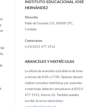
INSTITUTO EDUCACIONAL JOSÉ
HERNÁNDEZ
Dirección
on
Pablo de Guzmán 131, X5008 CPC,
y
Córdoba
ue
Contactanos
(+54) 0351 477 1912
tal
ia.
ARANCELES Y MATRÍCULAS
la
La oficina de aranceles está abierta de lunes
a viernes de 8.00 a 17.00. Quienes deseen
realizar consultas telefónicas por aranceles
a,
o matrículas deberán comunicarse al (0351)
477-1912, interno 26. También pueden
escribir al correo electrónico