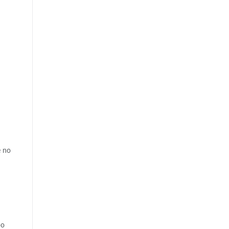
e no
po