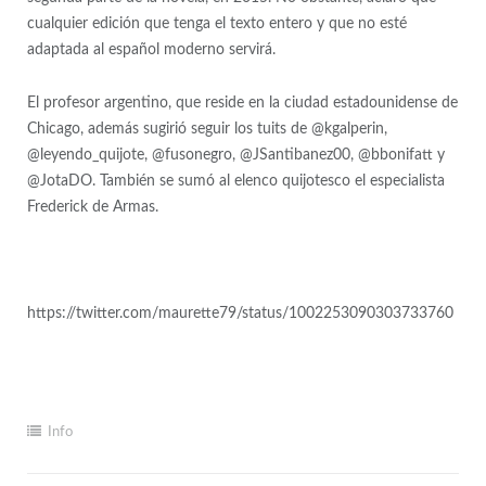
cualquier edición que tenga el texto entero y que no esté
adaptada al español moderno servirá.
El profesor argentino, que reside en la ciudad estadounidense de
Chicago, además sugirió seguir los tuits de @kgalperin,
@leyendo_quijote, @fusonegro, @JSantibanez00, @bbonifatt y
@JotaDO. También se sumó al elenco quijotesco el especialista
Frederick de Armas.
https://twitter.com/maurette79/status/1002253090303733760
Info