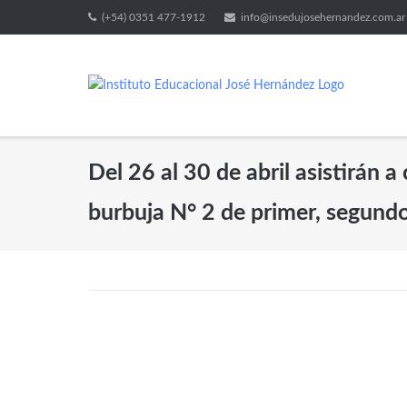
(+54) 0351 477-1912
info@insedujosehernandez.com.ar
Del 26 al 30 de abril asistirán a
burbuja N° 2 de primer, segundo