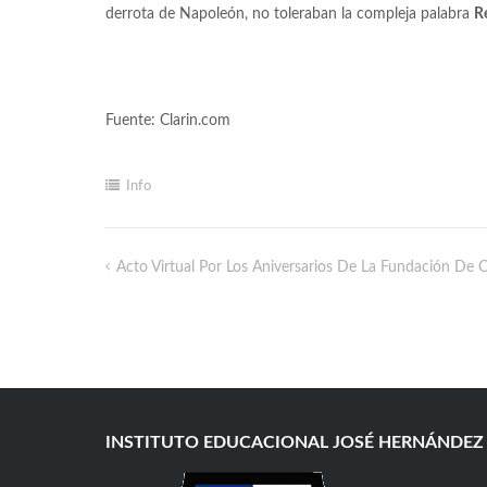
derrota de Napoleón, no toleraban la compleja palabra
R
Fuente: Clarin.com
Info
Acto Virtual Por Los Aniversarios De La Fundación De
INSTITUTO EDUCACIONAL JOSÉ HERNÁNDEZ