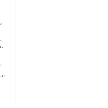
so
el
a y
,
mula