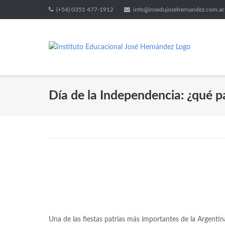
(+54) 0351 477-1912
info@insedujosehernandez.com.ar
Día de la Independencia: ¿qué p
Una de las fiestas patrias más importantes de la Argen