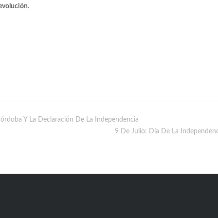
evolución
.
 Córdoba Y La Declaración De La Independencia
9 De Julio: Día De La Independenc