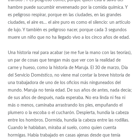
tránsito”. Y es peligroso comer, porque quien está a salvo del
hambre puede sucumbir envenenado por la comida química. Y
es peligroso respirar, porque en las ciudades, en las grandes
ciudades, el aire es… el aire puro es como el silencio: un artículo
de lujo. Y también es peligroso nacer, porque cada 3 segundos
muere un niño que no ha llegado vivo a los cinco años de edad.
Una historia real para acabar (se me fue la mano con las teorías),
un par de cosas que tengan más que ver con la realidad de
carne y hueso, como la historia de Maruja. El 30 de marzo, Día
del Servicio Doméstico, no viene mal contar la breve historia de
una trabajadora de uno de los oficios más ninguneados del
mundo. Maruja no tenía edad. De sus años de antes, nada decía;
de sus años de después, nada esperaba. No era linda ni fea ni
más o menos, caminaba arrastrando los pies, empuñando el
plumero o la escoba o el cucharón. Despierta, hundía la cabeza
entre los hombros. Dormida, hundía la cabeza entre las rodillas.
Cuando le hablaban, miraba al suelo, como quien cuenta
hormigas. Había trabajado en casas ajenas desde que tenía