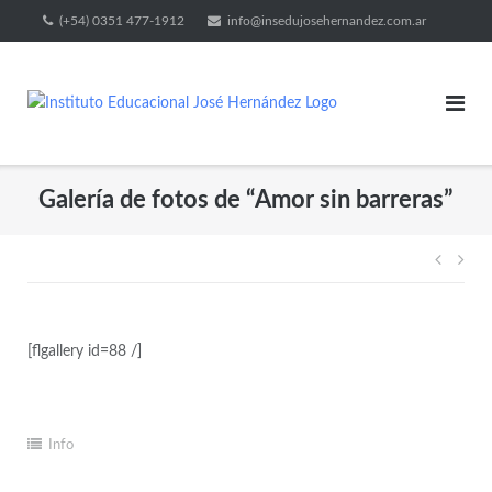
(+54) 0351 477-1912
info@insedujosehernandez.com.ar
Galería de fotos de “Amor sin barreras”
[flgallery id=88 /]
Info