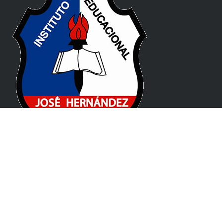
Pablo de Guzmán 131, X5008 CPC, Córdoba
(+54) 0351 477 1912