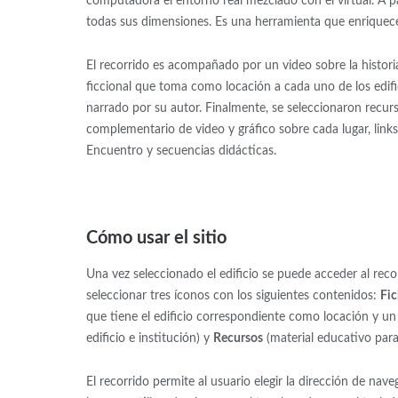
computadora el entorno real mezclado con el virtual. A p
todas sus dimensiones. Es una herramienta que enriquece
El recorrido es acompañado por un video sobre la histori
ficcional que toma como locación a cada uno de los edific
narrado por su autor. Finalmente, se seleccionaron recur
complementario de video y gráfico sobre cada lugar, link
Encuentro y secuencias didácticas.
Cómo usar el sitio
Una vez seleccionado el edificio se puede acceder al recor
seleccionar tres íconos con los siguientes contenidos:
Fi
que tiene el edificio correspondiente como locación y un
edificio e institución) y
Recursos
(material educativo para 
El recorrido permite al usuario elegir la dirección de nav