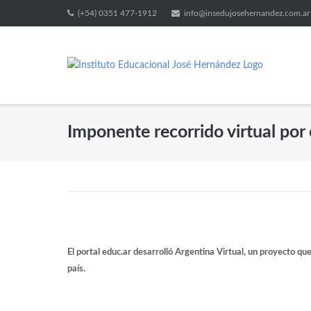
(+54) 0351 477-1912
info@insedujosehernandez.com.ar
Imponente recorrido virtual por e
El portal educ.ar desarrolló Argentina Virtual, un proyecto que 
país.