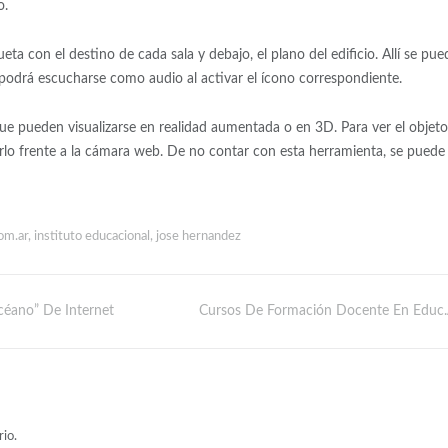
o.
eta con el destino de cada sala y debajo, el plano del edificio. Allí se pue
én podrá escucharse como audio al activar el ícono correspondiente.
ue pueden visualizarse en realidad aumentada o en 3D. Para ver el objet
rlo frente a la cámara web. De no contar con esta herramienta, se puede
om.ar
,
instituto educacional
,
jose hernandez
éano” De Internet
Cursos De Formación Docente En Educ.
io.