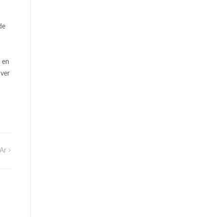
de
o en
 ver
ar