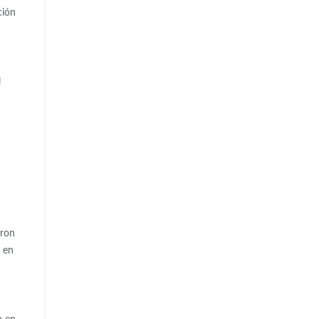
ción
l
eron
o en