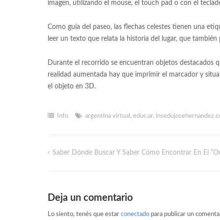
imagen, utilizando el mouse, el touch pad o con el teclad
Como guía del paseo, las flechas celestes tienen una etiqu
leer un texto que relata la historia del lugar, que tambi
Durante el recorrido se encuentran objetos destacados q
realidad aumentada hay que imprimir el marcador y situa
el objeto en 3D.
Info
argentina virtual
,
educ.ar
,
insedujosehernandez.c
Saber Dónde Buscar Y Saber Cómo Encontrar En El “oc
Deja un comentario
Lo siento, tenés que estar
conectado
para publicar un comentar