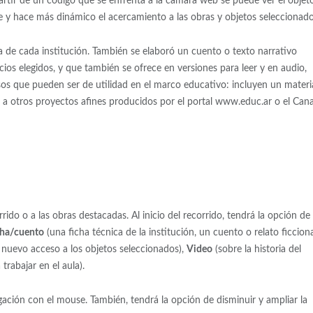
artir de un código que se enfrenta a la cámara web se puede ver el objet
 y hace más dinámico el acercamiento a las obras y objetos seleccionado
a de cada institución. También se elaboró un cuento o texto narrativo
ios elegidos, y que también se ofrece en versiones para leer y en audio,
sos que pueden ser de utilidad en el marco educativo: incluyen un materi
s a otros proyectos afines producidos por el portal www.educ.ar o el Cana
rido o a las obras destacadas. Al inicio del recorrido, tendrá la opción de
cha/cuento
(una ficha técnica de la institución, un cuento o relato ficcion
 nuevo acceso a los objetos seleccionados),
Video
(sobre la historia del
trabajar en el aula).
egación con el mouse. También, tendrá la opción de disminuir y ampliar la