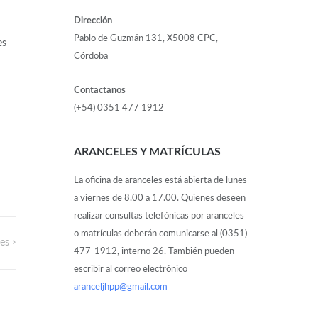
Dirección
Pablo de Guzmán 131, X5008 CPC,
es
Córdoba
Contactanos
(+54) 0351 477 1912
ARANCELES Y MATRÍCULAS
La oficina de aranceles está abierta de lunes
a viernes de 8.00 a 17.00. Quienes deseen
realizar consultas telefónicas por aranceles
o matrículas deberán comunicarse al (0351)
es
477-1912, interno 26. También pueden
escribir al correo electrónico
aranceljhpp@gmail.com