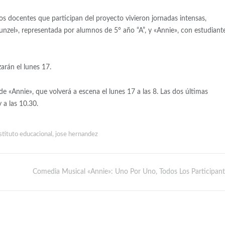
los docentes que participan del proyecto vivieron jornadas intensas,
unzel», representada por alumnos de 5° año “A”, y «Annie», con estudiant
zarán el lunes 17.
de «Annie», que volverá a escena el lunes 17 a las 8. Las dos últimas
 a las 10.30.
stituto educacional
,
jose hernandez
Comedia Musical «Annie»: Uno Por Uno, Todos Los Participant