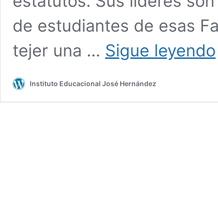
estatutos. Sus líderes son
de estudiantes de esas Fa
tejer una …
Sigue leyendo
l
Instituto Educacional José Hernández