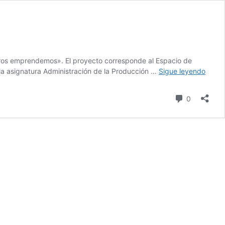
tros emprendemos». El proyecto corresponde al Espacio de
La
 la asignatura Administración de la Producción …
Sigue leyendo
edici
2022
Comentari
0
del
proye
«Noso
empr
ya
está
en
marc