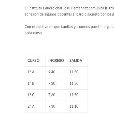
El Instituto Educacional José Hernández comunica la gril
adhesión de algunos docentes al paro dispuesto por los g
Con el objetivo de que familias y alumnos puedan organiz
cada curso.
CURSO
INGRESO
SALIDA
1° A
9.40
11.50
1° B
7.30
11.50
1° C
7.30
11.50
2° A
7.30
11.10