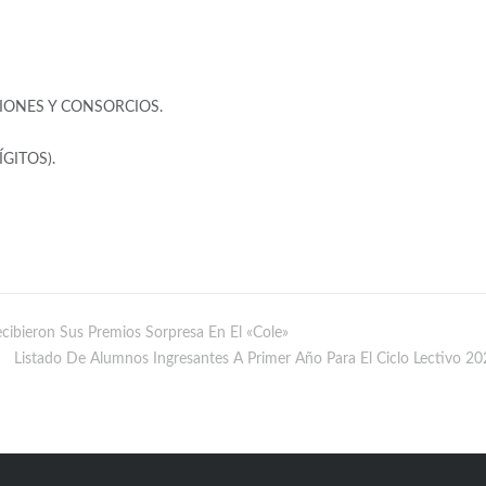
CIONES Y CONSORCIOS.
ÍGITOS).
ibieron Sus Premios Sorpresa En El «cole»
Listado De Alumnos Ingresantes A Primer Año Para El Ciclo Lectivo 20