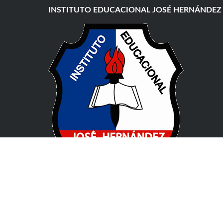
INSTITUTO EDUCACIONAL JOSÉ HERNÁNDEZ
Pablo de Guzmán 131, X5008 CPC, Córdoba
(+54) 0351 477 1912