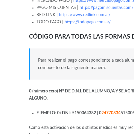
MERCADO PAGO |
https://www.mercadopago.com.a
PAGO MIS CUENTAS |
https://pagomiscuentas.com/
RED LINK |
https://www.redlink.com.ar/
TODO PAGO |
https://todopago.com.ar/
CÓDIGO PARA TODAS LAS FORMAS 
Para realizar el pago correspondiente a cada alu
compuesto de la siguiente manera:
0 (número cero) N° DE D.N.I. DEL ALUMNO/A Y SE A
ALGUNO.
EJEMPLO: 0+DNI+5150064382 | 0
24770834
51500
Como esta activación de los distintos medios es muy reci