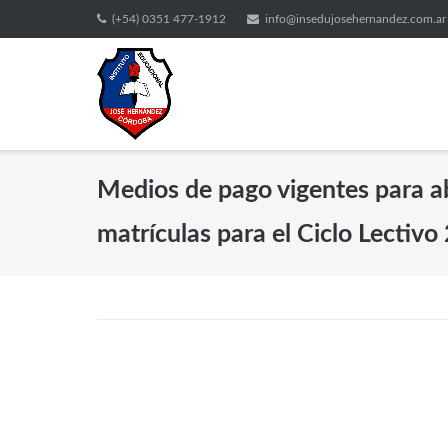
(+54) 0351 477-1912
info@insedujosehernandez.com.ar
Medios de pago vigentes para a
matrículas para el Ciclo Lectiv