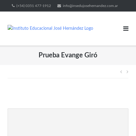
(+54) 0351 477-1912
info@insedujosehernandez.com.ar
Prueba Evange Giró