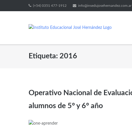
(+54) 0351 477-1912
info@insedujosehernandez.com.ar
Etiqueta:
2016
Operativo Nacional de Evaluación
alumnos de 5° y 6° año