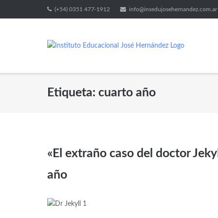
(+54) 0351 477-1912
info@insedujosehernandez.com.ar
Etiqueta:
cuarto año
«El extraño caso del doctor Jeky
año