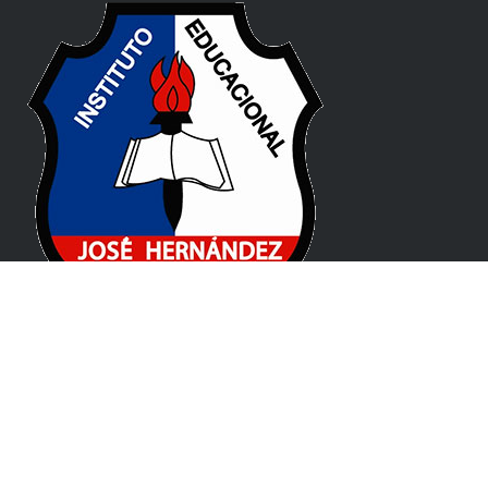
Pablo de Guzmán 131, X5008 CPC, Córdoba
(+54) 0351 477 1912