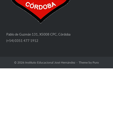
Pablo de Guzmán 131, X5008 CPC, Córdoba
(+54) 0351 477 1912
© 2026
Instituto Educacional José Hernández
Theme by
Puro