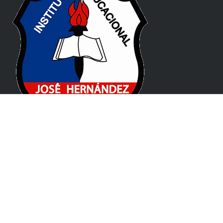
Pablo de Guzmán 131, X5008 CPC, Córdoba
(+54) 0351 477 1912
© 2026
Instituto Educacional José Hernández
Theme by
Puro