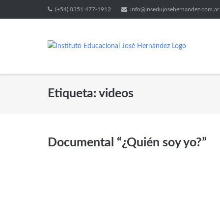
(+54) 0351 477-1912
info@insedujosehernandez.com.ar
Etiqueta:
videos
Documental “¿Quién soy yo?”