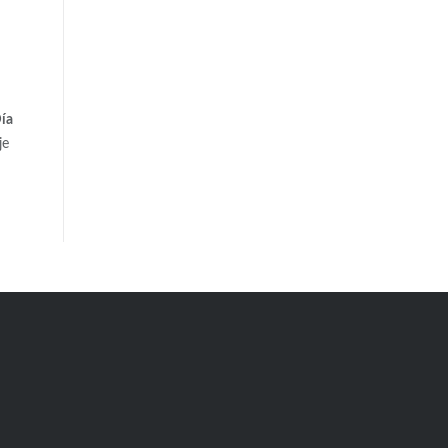
ía
je