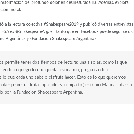
 transformación del profundo dolor en desmesurada ira. Además, explora
pción moral.
tó a la lectura colectiva #Shakespeare2019 y publicó diversas entrevistas
e la FSA es @ShakespeareArg, en tanto que en Facebook puede seguirse di
are Argentina» y «Fundación Shakespeare Argentina»
os permite tener dos tiempos de lectura: una a solas, como la que
niendo en juego lo que queda resonando, preguntando o
lo que cada uno sabe o disfruta hacer. Esto es lo que queremos
hakespeare: disfrutar, aprender y compartir”, escribió Marina Tabasso
ado por la Fundación Shakespeare Argentina.