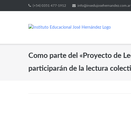
(+54) 0351 477-1912
info@insedujosehernandez.com.ar
Como parte del «Proyecto de Lec
participarán de la lectura cole