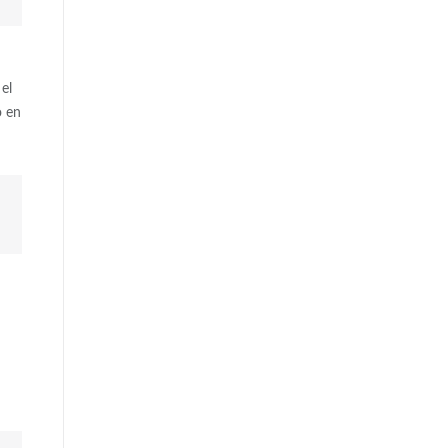
el
o en