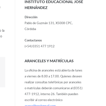
INSTITUTO EDUCACIONAL JOSÉ
HERNÁNDEZ
r
Dirección
Pablo de Guzmán 131, X5008 CPC,
Córdoba
o la
mo
Contactanos
(+54) 0351 477 1912
ARANCELES Y MATRÍCULAS
La oficina de aranceles está abierta de lunes
a viernes de 8.00 a 17.00. Quienes deseen
realizar consultas telefónicas por aranceles
o matrículas deberán comunicarse al (0351)
477-1912, interno 26. También pueden
escribir al correo electrónico