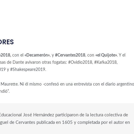
ORES
o2018,
con el
«Decamerón»
, y
#Cervantes2018
, con
«el Quijote»
.
Y el
sas de Dante avivaron otras fogatas: #Ovidio2018, #Kafka2018,
2019 y #Shakespeare2019.
 Maurette. Ni él mismo -confesó en una entrevista con el diario argentin
ndió”.
Educacional José Hernández participaron de la lectura colectiva de
guel de Cervantes publicada en 1605 y completada por el autor en