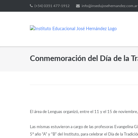
(+54) 0351 477-1912
info@insedujosehernandez.com.ar
Conmemoración del Día de la Tr
El área de Lenguas organizó, entre el 11 y el 15 de noviembre, u
Las mismas estuvieron a cargo de las profesoras Evangelina Gir
5° año “A” y “B” del Instituto, para celebrar el Día de la Tradi