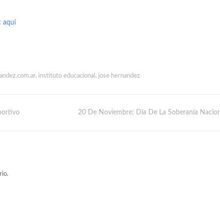
c aquí
andez.com.ar
,
instituto educacional
,
jose hernandez
portivo
20 De Noviembre: Día De La Soberanía Nacion
io.