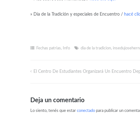
» Día de la Tradición y especiales de Encuentro /
hacé cli
Fechas patrias
,
Info
dia de la tradicion
,
insedujosehern
El Centro De Estudiantes Organizará Un Encuentro De
Deja un comentario
Lo siento, tenés que estar
conectado
para publicar un comentar