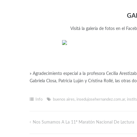
GA
Visitá la galería de fotos en el Fac
» Agradecimiento especial a la profesora Cecilia Arestizab
Gabriela Closa, Patricia Luján y Cristina Rollé, las otras d
Info
buenos aires
,
insedujosehernandez.com.ar
,
instit
Nos Sumamos A La 11ª Maratón Nacional De Lectura