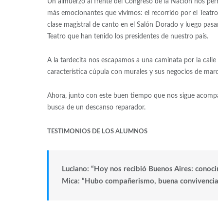
Un almuerzo al frente del Congreso de la Nación nos per
más emocionantes que vivimos: el recorrido por el Teatr
clase magistral de canto en el Salón Dorado y luego pasam
Teatro que han tenido los presidentes de nuestro país.
A la tardecita nos escapamos a una caminata por la calle
característica cúpula con murales y sus negocios de marc
Ahora, junto con este buen tiempo que nos sigue acompañ
busca de un descanso reparador.
TESTIMONIOS DE LOS ALUMNOS
Luciano: “Hoy nos recibió Buenos Aires: conocim
Mica: “Hubo compañerismo, buena convivencia 