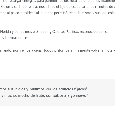
mitió recargar energías, para permitirnos disfrutar de uno de los moment
o Colón y su imponencia: nos dimos el lujo de escuchar unos minutos de 
os al palco presidencial, que nos permitió tener la misma visual del colo
 Florida y conocimos el Shopping Galerías Pacífico, reconocido por su
as internacionales.
ando, nos iremos a cenar todos juntos, para finalmente volver al hotel 
os sus inicios y pudimos ver los edificios típicos”.
y mucho, mucho disfrute, con sabor a algo nuevo”.