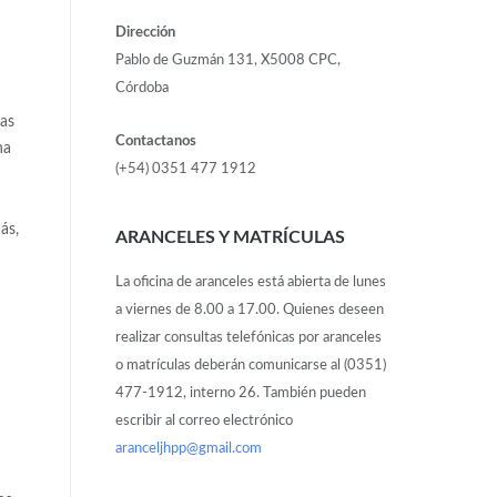
Dirección
Pablo de Guzmán 131, X5008 CPC,
Córdoba
las
Contactanos
ha
(+54) 0351 477 1912
ás,
ARANCELES Y MATRÍCULAS
La oficina de aranceles está abierta de lunes
a viernes de 8.00 a 17.00. Quienes deseen
realizar consultas telefónicas por aranceles
o matrículas deberán comunicarse al (0351)
477-1912, interno 26. También pueden
escribir al correo electrónico
aranceljhpp@gmail.com