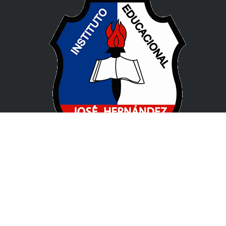
Pablo de Guzmán 131, X5008 CPC, Córdoba
(+54) 0351 477 1912