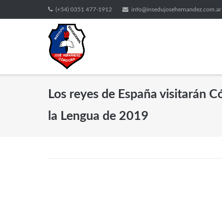
(+54) 0351 477-1912
info@insedujosehernandez.com.ar
Los reyes de España visitarán C
la Lengua de 2019