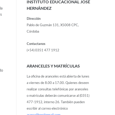
INSTITUTO EDUCACIONAL JOSÉ
HERNÁNDEZ
da
as
Dirección
Pablo de Guzmán 131, X5008 CPC,
Córdoba
Contactanos
(+54) 0351 477 1912
ARANCELES Y MATRÍCULAS
do
La oficina de aranceles está abierta de lunes
a viernes de 8.00 a 17.00. Quienes deseen
realizar consultas telefónicas por aranceles
o matrículas deberán comunicarse al (0351)
477-1912, interno 26. También pueden
escribir al correo electrónico