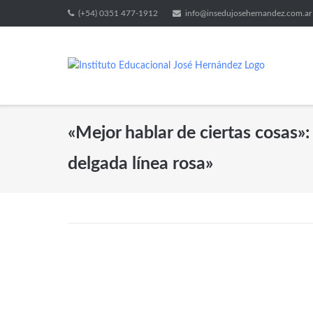
(+54) 0351 477-1912
info@insedujosehernandez.com.ar
«Mejor hablar de ciertas cosas»:
delgada línea rosa»