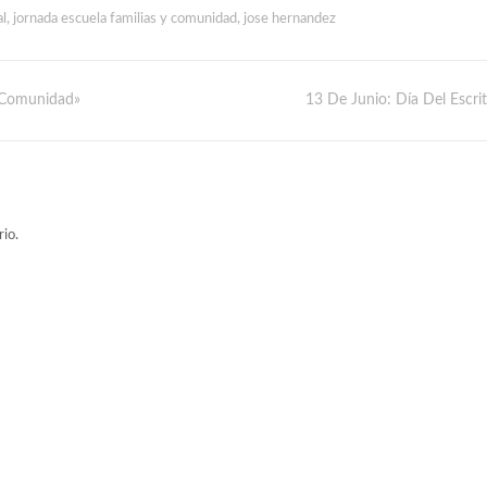
al
,
jornada escuela familias y comunidad
,
jose hernandez
Y Comunidad»
13 De Junio: Día Del Escri
io.