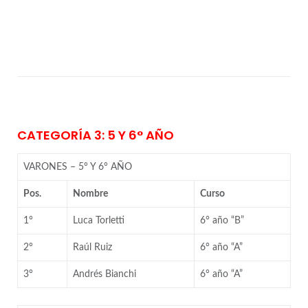
CATEGORÍA 3: 5 Y 6° AÑO
VARONES – 5° Y 6° AÑO
Pos.
Nombre
Curso
1°
Luca Torletti
6° año “B”
2°
Raúl Ruiz
6° año “A”
3°
Andrés Bianchi
6° año “A”