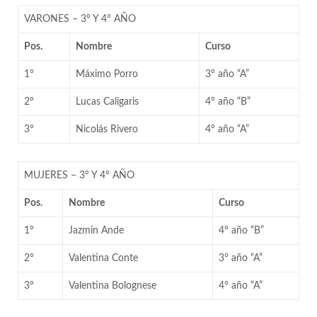
VARONES – 3° Y 4° AÑO
Pos.
Nombre
Curso
1°
Máximo Porro
3° año “A”
2°
Lucas Caligaris
4° año “B”
3°
Nicolás Rivero
4° año “A”
MUJERES – 3° Y 4° AÑO
Pos.
Nombre
Curso
1°
Jazmín Ande
4° año “B”
2°
Valentina Conte
3° año “A”
3°
Valentina Bolognese
4° año “A”