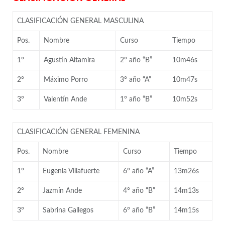
CLASIFICACIÓN GENERAL MASCULINA
Pos.
Nombre
Curso
Tiempo
1°
Agustín Altamira
2° año “B”
10m46s
2°
Máximo Porro
3° año “A”
10m47s
3°
Valentín Ande
1° año “B”
10m52s
CLASIFICACIÓN GENERAL FEMENINA
Pos.
Nombre
Curso
Tiempo
1°
Eugenia Villafuerte
6° año “A”
13m26s
2°
Jazmín Ande
4° año “B”
14m13s
3°
Sabrina Gallegos
6° año “B”
14m15s