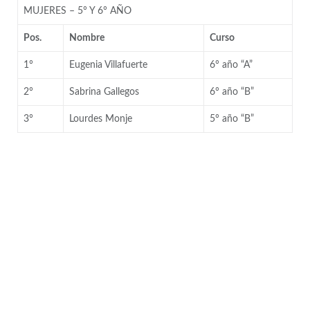
MUJERES – 5° Y 6° AÑO
Pos.
Nombre
Curso
1°
Eugenia Villafuerte
6° año “A”
2°
Sabrina Gallegos
6° año “B”
3°
Lourdes Monje
5° año “B”