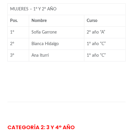
MUJERES – 1° Y 2° AÑO
Pos.
Nombre
Curso
1°
Sofía Garrone
2° año “A”
2°
Bianca Hidalgo
1° año “C”
3°
Ana Iturri
1° año “C”
CATEGORÍA 2: 3 Y 4° AÑO