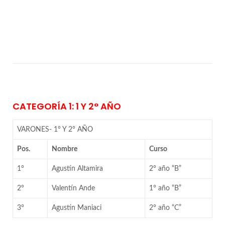
CATEGORÍA 1: 1 Y 2° AÑO
VARONES- 1° Y 2° AÑO
Pos.
Nombre
Curso
1°
Agustín Altamira
2° año “B”
2°
Valentín Ande
1° año “B”
3°
Agustín Maniaci
2° año “C”