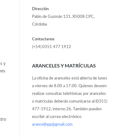
Dirección
Pablo de Guzmán 131, X5008 CPC,
Córdoba
Contactanos
(+54) 0351 477 1912
s y
ARANCELES Y MATRÍCULAS
nes
La oficina de aranceles está abierta de lunes
a viernes de 8.00 a 17.00. Quienes deseen
realizar consultas telefónicas por aranceles
o matrículas deberán comunicarse al (0351)
477-1912, interno 26. También pueden
escribir al correo electrónico
stro
aranceljhpp@gmail.com