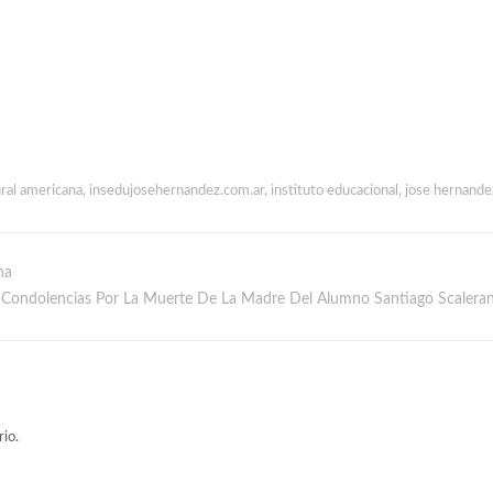
ural americana
,
insedujosehernandez.com.ar
,
instituto educacional
,
jose hernande
na
Condolencias Por La Muerte De La Madre Del Alumno Santiago Scaleran
io.