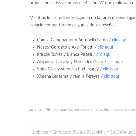
propusimos a los alumnos de 4° año “A” que realizaran una 
Mientras los estudiantes siguen con la tarea de investiga
espacio compartiremos algunas de las reseñas:
Camila Campoamor y Antonella Ilardo /
clic aquí
Néstor Gorosito y Axel Torletti /
clic aquí
Priscila Torres y Bianca Pistelli /
clic aquí
Alejandra Galarza y Mercedes Picco /
clic aquí
Sofía Giles y Verónica Etchegaray /
clic aquí
Ximena Ledesma y Yamila Pereyra /
clic aquí
.
Info
alex appella
,
entonces el libro
,
filic
,
insedujoseher
Debates Y Enfoques: Beatriz Busaniche Y Su Enfoque S