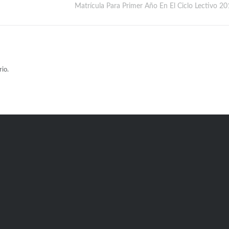
Matrícula Para Primer Año En El Ciclo Lectivo 20
io.