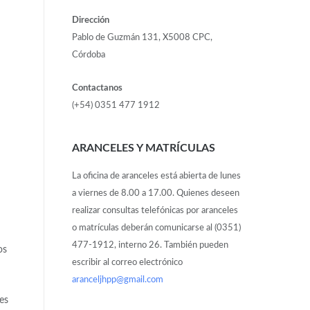
Dirección
Pablo de Guzmán 131, X5008 CPC,
Córdoba
Contactanos
(+54) 0351 477 1912
ARANCELES Y MATRÍCULAS
La oficina de aranceles está abierta de lunes
a viernes de 8.00 a 17.00. Quienes deseen
realizar consultas telefónicas por aranceles
o matrículas deberán comunicarse al (0351)
477-1912, interno 26. También pueden
os
escribir al correo electrónico
aranceljhpp@gmail.com
les